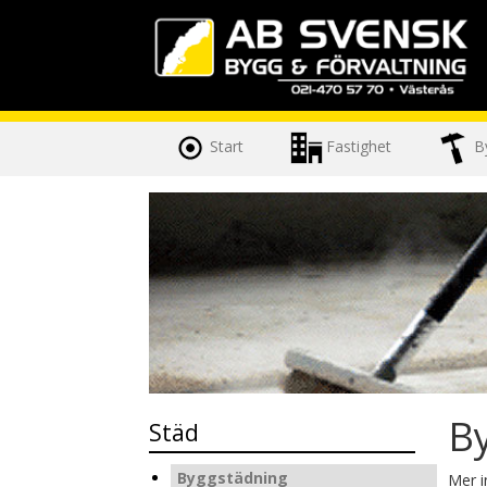
Start
Fastighet
B
B
Städ
Byggstädning
Mer 