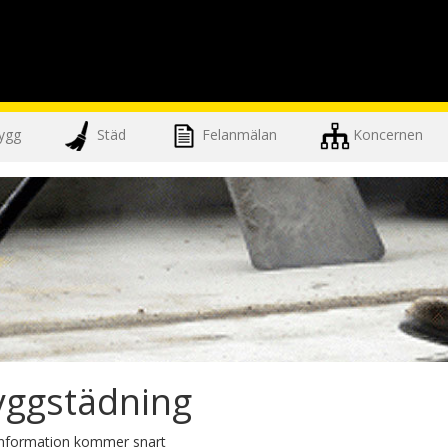
ygg
Städ
Felanmälan
Koncernen
yggstädning
information kommer snart