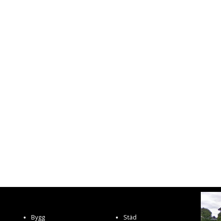
Bygg
Städ